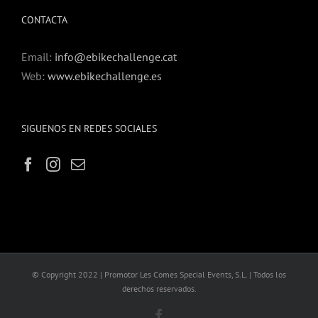
CONTACTA
Email:
info@ebikechallenge.cat
Web:
www.ebikechallenge.es
SIGUENOS EN REDES SOCIALES
© Copyright 2022 | Promotor Les Comes Special Events, S.L. | Todos los
derechos reservados.
Facebook