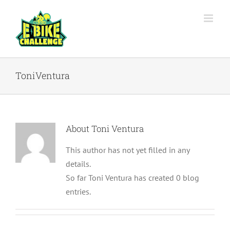
Skip
to
content
ToniVentura
About
Toni Ventura
This author has not yet filled in any
details.
So far Toni Ventura has created 0 blog
entries.