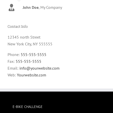
John Doe
Luke Beck
,
My Company
Theme Fusion
Contact Info
12345 north Street
New York City, NY 555555
Phone:
555-555-5555
Fax:
555-555-5555
Email:
info@yourwebsite.com
Web:
Yourwebsite.com
E-BIKE CHALLENGE