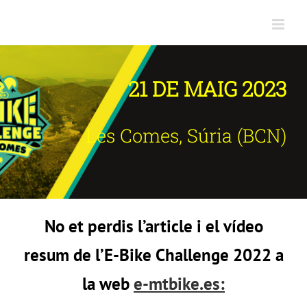
Skip
to
content
21 DE MAIG 2023
Les Comes, Súria (BCN)
No et perdis l’article i el vídeo
resum de l’E-Bike Challenge 2022 a
la web
e-mtbike.es: